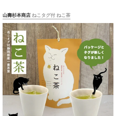
山壽杉本商店
ねこタグ付 ねこ茶