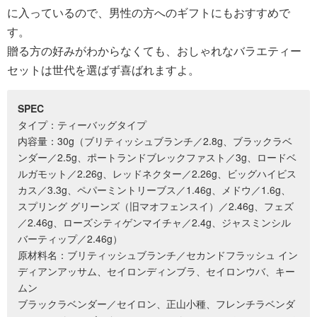
に入っているので、男性の方へのギフトにもおすすめで
す。
贈る方の好みがわからなくても、おしゃれなバラエティー
セットは世代を選ばず喜ばれますよ。
SPEC
タイプ：ティーバッグタイプ
内容量：30g（ブリティッシュブランチ／2.8g、ブラックラベ
ンダー／2.5g、ポートランドブレックファスト／3g、ロードベ
ルガモット／2.26g、レッドネクター／2.26g、ビッグハイビス
カス／3.3g、ペパーミントリーブス／1.46g、メドウ／1.6g、
スプリング グリーンズ（旧マオフェンスイ）／2.46g、フェズ
／2.46g、ローズシティゲンマイチャ／2.4g、ジャスミンシル
バーティップ／2.46g）
原材料名：ブリティッシュブランチ／セカンドフラッシュ イン
ディアンアッサム、セイロンディンブラ、セイロンウバ、キー
ムン
ブラックラベンダー／セイロン、正山小種、フレンチラベンダ