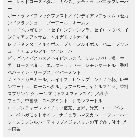
ー、レッドローズペタル、カシス、ナチュラルバニラフレーバ
ー
ポートランドブレックファスト／インディアンアッサム（セカ
ンドフラッシュ）、プーアール、キームン
ロードベルガモット／セイロンディンブラ、セイロンウバ、イ
ンディアンアッサム、ベルガモットオイル
レッドネクター／ルイボス、グリーンルイボス、ハニーブッシ
ュ、ナチュラルフルーツフレーバー
ビッグハイビスカス／ハイビスカス花、サルサパリラ根、生
姜、ローズペタル、エルダーフラワー、レモンマートル、香料
ペパーミントリーブス／ペパーミント
メドウ／カモミール、ルイボス、ヒソップ、シナノキ花、レモ
ンマートル、ローズペタル、サフラワー、ヤグルマギク、香料
スプリング グリーンズ（旧マオフェンスイ）／緑茶
フェズ／中国茶、スペアミント、レモンマートル
ローズシティゲンマイチャ／煎茶、玄米、緑茶、ローズペタ
ル、ベルガモットオイル、ナチュラルマヌカハニーフレーバー
ジャスミンシルバーティップ／ジャスミンの花で香り付けした
中国茶