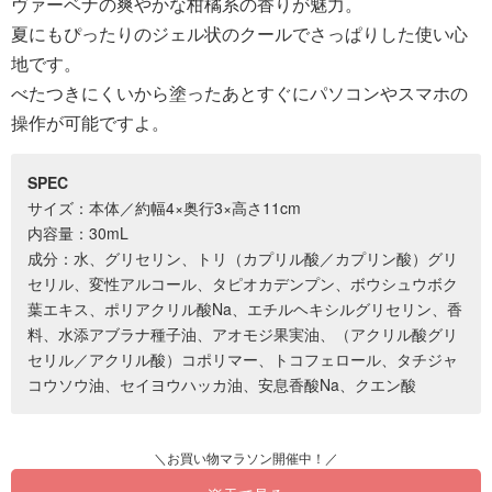
ヴァーベナの爽やかな柑橘系の香りが魅力。
夏にもぴったりのジェル状のクールでさっぱりした使い心
地です。
べたつきにくいから塗ったあとすぐにパソコンやスマホの
操作が可能ですよ。
SPEC
サイズ：本体／約幅4×奥行3×高さ11cm
内容量：30mL
成分：水、グリセリン、トリ（カプリル酸／カプリン酸）グリ
セリル、変性アルコール、タピオカデンプン、ボウシュウボク
葉エキス、ポリアクリル酸Na、エチルヘキシルグリセリン、香
料、水添アブラナ種子油、アオモジ果実油、（アクリル酸グリ
セリル／アクリル酸）コポリマー、トコフェロール、タチジャ
コウソウ油、セイヨウハッカ油、安息香酸Na、クエン酸