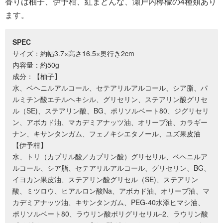
香りは柚子、伊予柑、紅まどんな、瀬戸内檸檬の4種類あり
ます。
SPEC
サイズ：約幅3.7×高さ16.5×奥行き2cm
内容量：約50g
成分：【柚子】
水、ベヘニルアルコール、セテアリルアルコール、シア脂、パ
ルミチン酸エチルヘキシル、グリセリン、ステアリン酸グリセ
ル（SE)、ステアリン酸、BG、ポリソルベート80、ジグリセリ
ン、アボカド油、マカデミアナッツ油、オリーブ油、カラギー
ナン、キサンタンガム、フェノキシエタノール、ユズ果皮油
【伊予柑】
水、トリ（カプリル酸／カプリン酸）グリセリル、ベヘニルア
ルコール、シア脂、セテアリルアルコール、グリセリン、BG、
イヨカン果皮油、ステアリン酸グリセル（SE)、ステアリン
酸、ミツロウ、ヒアルロン酸Na、アボカド油、オリーブ油、マ
カデミアナッツ油、キサンタンガム、PEG-40水添ヒマシ油、
ポリソルベート80、ラウリン酸ポリグリセリル-2、ラウリン酸