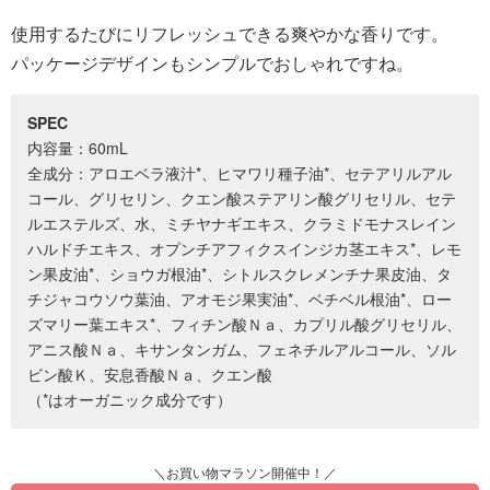
使用するたびにリフレッシュできる爽やかな香りです。
パッケージデザインもシンプルでおしゃれですね。
SPEC
内容量：60mL
全成分：アロエベラ液汁*、ヒマワリ種子油*、セテアリルアル
コール、グリセリン、クエン酸ステアリン酸グリセリル、セテ
ルエステルズ、水、ミチヤナギエキス、クラミドモナスレイン
ハルドチエキス、オプンチアフィクスインジカ茎エキス*、レモ
ン果皮油*、ショウガ根油*、シトルスクレメンチナ果皮油、タ
チジャコウソウ葉油、アオモジ果実油*、ベチベル根油*、ロー
ズマリー葉エキス*、フィチン酸Ｎａ、カプリル酸グリセリル、
アニス酸Ｎａ、キサンタンガム、フェネチルアルコール、ソル
ビン酸Ｋ、安息香酸Ｎａ、クエン酸
（*はオーガニック成分です）