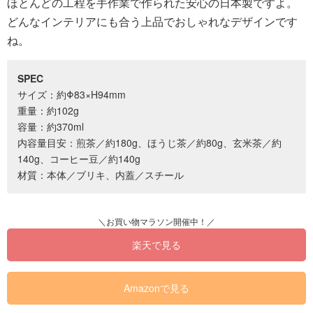
ほとんどの工程を手作業で作られた安心の日本製ですよ。
どんなインテリアにも合う上品でおしゃれなデザインです
ね。
SPEC
サイズ：約Φ83×H94mm
重量：約102g
容量：約370ml
内容量目安：煎茶／約180g、ほうじ茶／約80g、玄米茶／約
140g、コーヒー豆／約140g
材質：本体／ブリキ、内蓋／スチール
楽天で見る
Amazonで見る