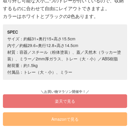
取り外し可能な大小二つのトレーが付いているので、収納
するものに合わせて自由にレイアウトできますよ。
カラーはホワイトとブラックの2色あります。
SPEC
サイズ：約幅31×奥行15×高さ15.5cm
内寸／約幅29.6×奥行12.8×高さ14.5cm
材質：容器／スチール（粉体塗装）、蓋／天然木（ラッカー塗
装）、ミラー／2mm厚ガラス、トレー（大・小）／ABS樹脂
耐荷重：約1.5kg
付属品：トレー（大・小）、ミラー
楽天で見る
Amazonで見る