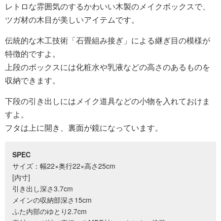
レトロな雰囲気のするかわいい木製のメイクボックスで、
ツガ材の木目が美しいアイテムです。
伝統的な木工技術「石畳組み接ぎ」による継ぎ目の模様が
特徴的ですよ。
上段のボックスには化粧水や乳液などの高さのあるものを
収納できます。
下段の引き出しにはメイク道具などの小物を入れておけま
すよ。
フタは上に開き、裏面が鏡になっています。
SPEC
サイズ：幅22×奥行22×高さ25cm
[内寸]
引き出し深さ3.7cm
メインの収納部深さ15cm
ふた内部のゆとり2.7cm