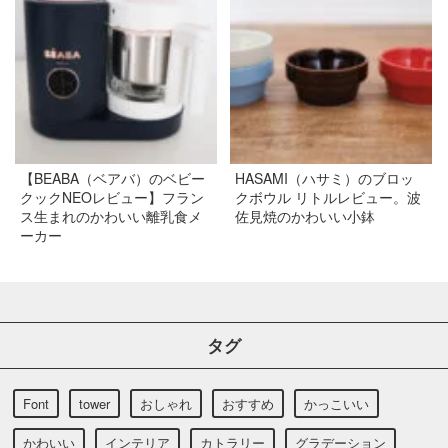
【BEABA（ベアバ）のベビー
HASAMI（ハサミ）のブロッ
クックNEOレビュー】フラン
クボウル リトルレビュー。波
ス生まれのかわいい離乳食メ
佐見焼のかわいい小鉢
ーカー
タグ
Font
tower
おしゃれ
おすすめ
かっこいい
かわいい
インテリア
カトラリー
グラデーション