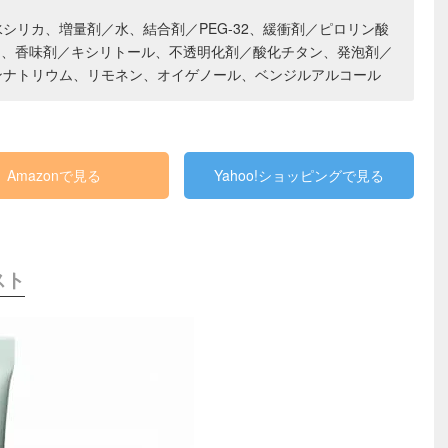
シリカ、増量剤／水、結合剤／PEG-32、緩衝剤／ピロリン酸
ム、香味剤／キシリトール、不透明化剤／酸化チタン、発泡剤／
ンナトリウム、リモネン、オイゲノール、ベンジルアルコール
Amazonで見る
Yahoo!ショッピングで見る
スト