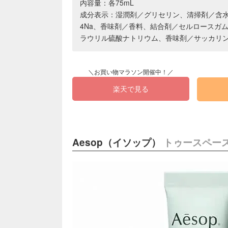
内容量：各75mL
成分表示：湿潤剤／グリセリン、清掃剤／含水
4Na、香味剤／香料、結合剤／セルロースガ
ラウリル硫酸ナトリウム、香味剤／サッカリ
楽天で見る
Aesop（イソップ）
トゥースペー