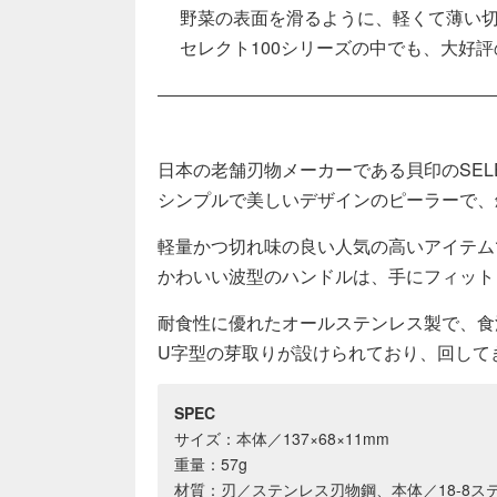
野菜の表面を滑るように、軽くて薄い
セレクト100シリーズの中でも、大好
日本の老舗刃物メーカーである貝印のSEL
シンプルで美しいデザインのピーラーで、
軽量かつ切れ味の良い人気の高いアイテム
かわいい波型のハンドルは、手にフィット
耐食性に優れたオールステンレス製で、食
U字型の芽取りが設けられており、回して
SPEC
サイズ：本体／137×68×11mm
重量：57g
材質：刃／ステンレス刃物鋼、本体／18-8ス