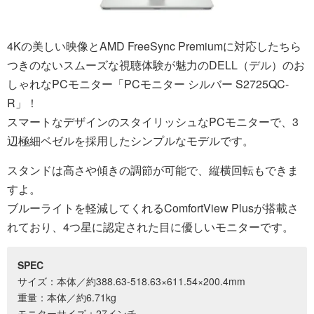
4Kの美しい映像とAMD FreeSync Premiumに対応したちら
つきのないスムーズな視聴体験が魅力のDELL（デル）のお
しゃれなPCモニター「PCモニター シルバー S2725QC-
R」！
スマートなデザインのスタイリッシュなPCモニターで、3
辺極細ベゼルを採用したシンプルなモデルです。
スタンドは高さや傾きの調節が可能で、縦横回転もできま
すよ。
ブルーライトを軽減してくれるComfortView Plusが搭載さ
れており、4つ星に認定された目に優しいモニターです。
SPEC
サイズ：本体／約388.63-518.63×611.54×200.4mm
重量：本体／約6.71kg
モニターサイズ：27インチ