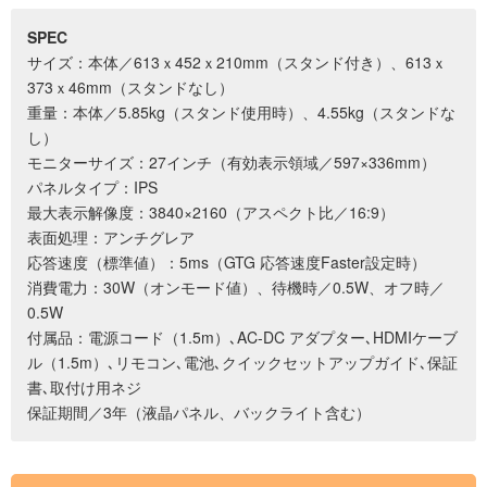
SPEC
サイズ：本体／613ｘ452ｘ210mm（スタンド付き）、613ｘ
373ｘ46mm（スタンドなし）
重量：本体／5.85kg（スタンド使用時）、4.55kg（スタンドな
し）
モニターサイズ：27インチ（有効表示領域／597×336mm）
パネルタイプ：IPS
最大表示解像度：3840×2160（アスペクト比／16:9）
表面処理：アンチグレア
応答速度（標準値）：5ms（GTG 応答速度Faster設定時）
消費電力：30W（オンモード値）、待機時／0.5W、オフ時／
0.5W
付属品：電源コード（1.5m）､AC-DC アダプター､HDMIケーブ
ル（1.5m）､リモコン､電池､クイックセットアップガイド､保証
書､取付け用ネジ
保証期間／3年（液晶パネル、バックライト含む）