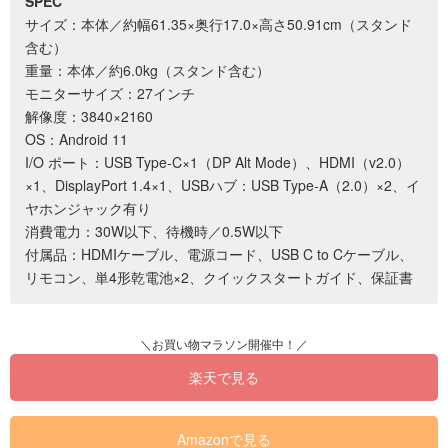
SPEC
サイズ：本体／約幅61.35×奥行17.0×高さ50.91cm（スタンド
含む）
重量：本体／約6.0kg（スタンド含む）
モニターサイズ：27インチ
解像度：3840×2160
OS：Android 11
I/O ポート：USB Type-C×1（DP Alt Mode）、HDMI（v2.0）
×1、DisplayPort 1.4×1、USBハブ：USB Type-A（2.0）×2、イ
ヤホンジャック有り
消費電力：30W以下、待機時／0.5W以下
付属品：HDMIケーブル、電源コード、USB C to Cケーブル、
リモコン、単4形乾電池×2、クイックスタートガイド、保証書
楽天で見る
Amazonで見る