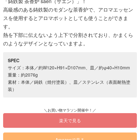
「鋳鉄製 茶香炉 saen（サエン）」！
高級感のある鋳鉄製のモダンな茶香炉で、アロマエッセン
スを使用するとアロマポットとしても使うことができま
す。
熱を下部に伝えないよう上下で分割されており、かまくら
のようなデザインとなっていますよ。
SPEC
サイズ：本体／約W120×H91×D107mm、皿／約φ40×H10mm
重量：約2076g
素材：本体／鋳鉄（焼付塗装）、皿／ステンレス（表面耐熱塗
装）
楽天で見る
Amazonで見る