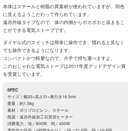
本体はスチールと樹脂の異素材が使われていますが、同色
に見えるようこだわって作られています。
遠赤外線タイプなので、体の内側からポカポカと温まるこ
とができる電気ストーブです。
ダイヤル式のスイッチは簡単に操作でき、慣れると見なく
ても操作できるようになります。
コンパクトかつ軽量なので、片手で持ち運べますよ。
このおしゃれな電気ストーブは2011年度グッドデザイン賞
を受賞しています。
SPEC
サイズ：幅33×高さ31×奥行き16.5cm
重量：約1.5kg
素材：ポリプロピレン、スチール
熱源：遠赤外線加工石英管ヒーター
消費電力：強／800W、弱／400W
電気代の目安（1時間あたり）：強／21.6円、弱／10.8円