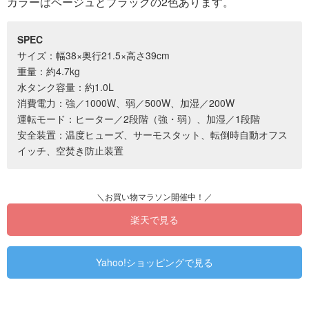
カラーはベージュとブラックの2色あります。
SPEC
サイズ：幅38×奥行21.5×高さ39cm
重量：約4.7kg
水タンク容量：約1.0L
消費電力：強／1000W、弱／500W、加湿／200W
運転モード：ヒーター／2段階（強・弱）、加湿／1段階
安全装置：温度ヒューズ、サーモスタット、転倒時自動オフス
イッチ、空焚き防止装置
楽天で見る
Yahoo!ショッピングで見る