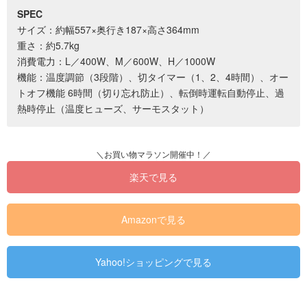
SPEC
サイズ：約幅557×奥行き187×高さ364mm
重さ：約5.7kg
消費電力：L／400W、M／600W、H／1000W
機能：温度調節（3段階）、切タイマー（1、2、4時間）、オー
トオフ機能 6時間（切り忘れ防止）、転倒時運転自動停止、過
熱時停止（温度ヒューズ、サーモスタット）
楽天で見る
Amazonで見る
Yahoo!ショッピングで見る