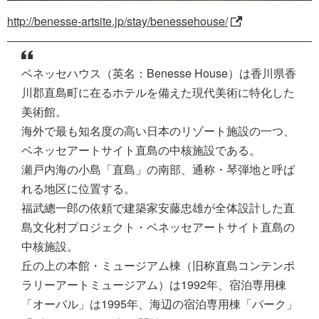
http://benesse-artsite.jp/stay/benessehouse/
ベネッセハウス（英名：Benesse House）は香川県香
川郡直島町に在るホテルを備えた現代美術に特化した
美術館。
海外で最も知名度の高い日本のリゾート施設の一つ、
ベネッセアートサイト直島の中核施設である。
瀬戸内海の小島「直島」の南部、通称・琴弾地と呼ば
れる地区に位置する。
福武總一郎の依頼で建築家安藤忠雄が全体設計した直
島文化村プロジェクト・ベネッセアートサイト直島の
中核施設。
丘の上の本館・ミュージアム棟（旧称直島コンテンポ
ラリーアートミュージアム）は1992年、宿泊専用棟
「オーバル」は1995年、海辺の宿泊専用棟「パーク」