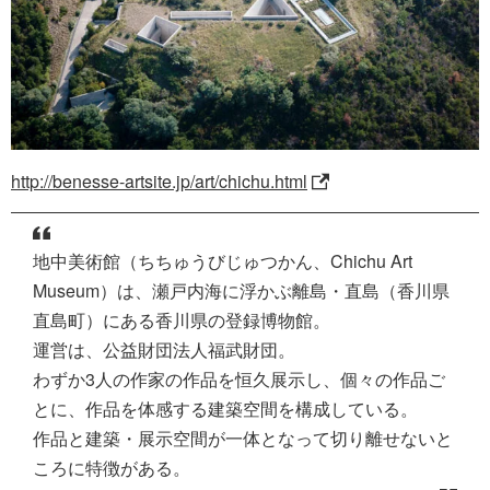
http://benesse-artsite.jp/art/chichu.html
地中美術館（ちちゅうびじゅつかん、Chichu Art
Museum）は、瀬戸内海に浮かぶ離島・直島（香川県
直島町）にある香川県の登録博物館。
運営は、公益財団法人福武財団。
わずか3人の作家の作品を恒久展示し、個々の作品ご
とに、作品を体感する建築空間を構成している。
作品と建築・展示空間が一体となって切り離せないと
ころに特徴がある。