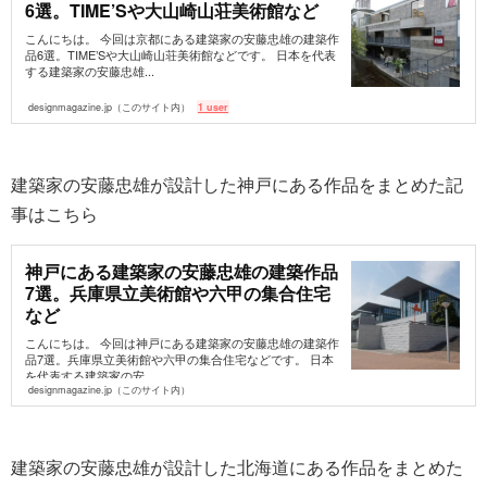
6選。TIME’Sや大山崎山荘美術館など
こんにちは。 今回は京都にある建築家の安藤忠雄の建築作
品6選。TIME’Sや大山崎山荘美術館などです。 日本を代表
する建築家の安藤忠雄...
designmagazine.jp（このサイト内）
1 user
建築家の安藤忠雄が設計した神戸にある作品をまとめた記
事はこちら
神戸にある建築家の安藤忠雄の建築作品
7選。兵庫県立美術館や六甲の集合住宅
など
こんにちは。 今回は神戸にある建築家の安藤忠雄の建築作
品7選。兵庫県立美術館や六甲の集合住宅などです。 日本
を代表する建築家の安...
designmagazine.jp（このサイト内）
建築家の安藤忠雄が設計した北海道にある作品をまとめた