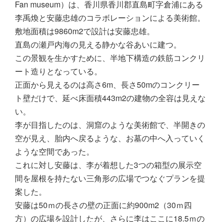
Fan museum）は、香川県香川郡直島町字倉浦にある
李禹煥と安藤忠雄のコラボレーションによる美術館。
敷地面積は9860m2で設計は安藤忠雄。
直島の瀬戸内海の見える静かな谷あいに建つ。
この景観を生かすために、半地下構造の鉄筋コンクリ
ート造りとなっている。
正面から見えるのは高さ6m、長さ50mのコンクリー
ト壁だけで、延べ床面積443m2の建物の全容は見えな
い。
李が目指したのは、洞窟のような美術館で、半開きの
空が見え、胎内へ戻るような、お墓の中へ入っていく
ような空間であった。
これに対し安藤は、李が着想した3つの箱型の展示空
間を屋根を持たない三角形の広場でつなぐプランを提
案した。
安藤は50ｍの長さの壁の正面に約900m2（30ｍ四
方）の広場を設計したが、さらに李はここに18.5ｍの