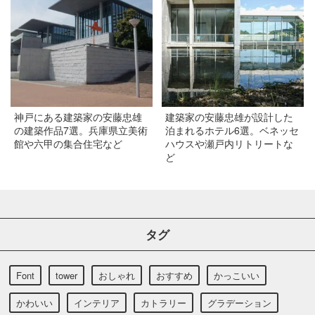
神戸にある建築家の安藤忠雄
建築家の安藤忠雄が設計した
の建築作品7選。兵庫県立美術
泊まれるホテル6選。ベネッセ
館や六甲の集合住宅など
ハウスや瀬戸内リトリートな
ど
タグ
Font
tower
おしゃれ
おすすめ
かっこいい
かわいい
インテリア
カトラリー
グラデーション