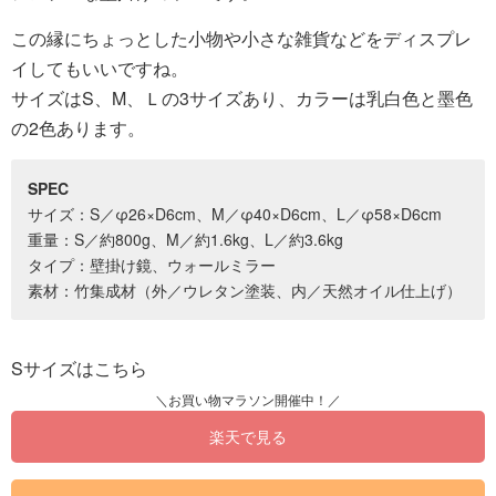
この縁にちょっとした小物や小さな雑貨などをディスプレ
イしてもいいですね。
サイズはS、M、Ｌの3サイズあり、カラーは乳白色と墨色
の2色あります。
SPEC
サイズ：S／φ26×D6cm、M／φ40×D6cm、L／φ58×D6cm
重量：S／約800g、M／約1.6kg、L／約3.6kg
タイプ：壁掛け鏡、ウォールミラー
素材：竹集成材（外／ウレタン塗装、内／天然オイル仕上げ）
Sサイズはこちら
楽天で見る