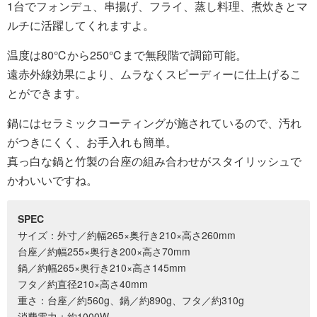
1台でフォンデュ、串揚げ、フライ、蒸し料理、煮炊きとマ
ルチに活躍してくれますよ。
温度は80℃から250℃まで無段階で調節可能。
遠赤外線効果により、ムラなくスピーディーに仕上げるこ
とができます。
鍋にはセラミックコーティングが施されているので、汚れ
がつきにくく、お手入れも簡単。
真っ白な鍋と竹製の台座の組み合わせがスタイリッシュで
かわいいですね。
SPEC
サイズ：外寸／約幅265×奥行き210×高さ260mm
台座／約幅255×奥行き200×高さ70mm
鍋／約幅265×奥行き210×高さ145mm
フタ／約直径210×高さ40mm
重さ：台座／約560g、鍋／約890g、フタ／約310g
消費電力：約1000W