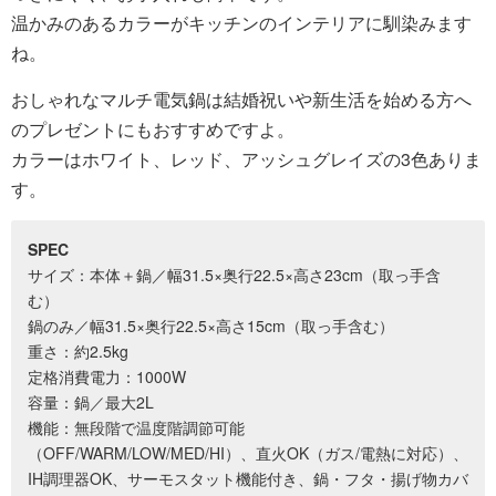
温かみのあるカラーがキッチンのインテリアに馴染みます
ね。
おしゃれなマルチ電気鍋は結婚祝いや新生活を始める方へ
のプレゼントにもおすすめですよ。
カラーはホワイト、レッド、アッシュグレイズの3色ありま
す。
SPEC
サイズ：本体＋鍋／幅31.5×奥行22.5×高さ23cm（取っ手含
む）
鍋のみ／幅31.5×奥行22.5×高さ15cm（取っ手含む）
重さ：約2.5kg
定格消費電力：1000W
容量：鍋／最大2L
機能：無段階で温度階調節可能
（OFF/WARM/LOW/MED/HI）、直火OK（ガス/電熱に対応）、
IH調理器OK、サーモスタット機能付き、鍋・フタ・揚げ物カバ