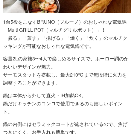
1台5役をこなすBRUNO（ブルーノ）のおしゃれな電気鍋
「Multi GRILL POT（マルチグリルポット）」！
「煮る」「蒸す」「揚げる」「焼く」「炊く」のマルチク
ッキングが可能なおしゃれな電気鍋です。
容量2Lの家族3〜4人で楽しめるサイズで、ホーロー調のか
わいいデザインが魅力。
サーモスタットを搭載し、最大210℃まで無段階に火力を
調整することができます。
鍋は本体から外して直火・IH加熱OK。
鍋だけキッチンのコンロで使用できるのも嬉しいポイン
ト。
鍋の内側にはセラミックコートが施されているので、焦げ
つきにくく、お手入れも簡単です。