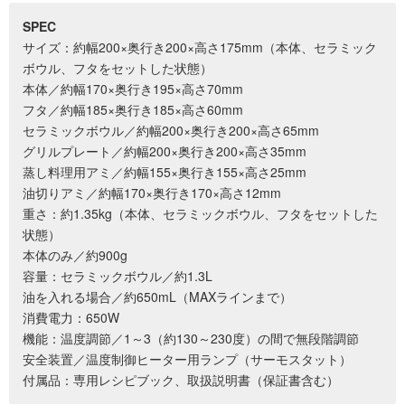
SPEC
サイズ：約幅200×奥行き200×高さ175mm（本体、セラミック
ボウル、フタをセットした状態）
本体／約幅170×奥行き195×高さ70mm
フタ／約幅185×奥行き185×高さ60mm
セラミックボウル／約幅200×奥行き200×高さ65mm
グリルプレート／約幅200×奥行き200×高さ35mm
蒸し料理用アミ／約幅155×奥行き155×高さ25mm
油切りアミ／約幅170×奥行き170×高さ12mm
重さ：約1.35kg（本体、セラミックボウル、フタをセットした
状態）
本体のみ／約900g
容量：セラミックボウル／約1.3L
油を入れる場合／約650mL（MAXラインまで）
消費電力：650W
機能：温度調節／1～3（約130～230度）の間で無段階調節
安全装置／温度制御ヒーター用ランプ（サーモスタット）
付属品：専用レシピブック、取扱説明書（保証書含む）