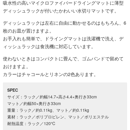
吸水性の高いマイクロファイバードライングマットに薄型
ディッシュラックが付いたかわいい水切りマットです。
ディッシュラックは左右に自由に動かせるのはもちろん、6
枚のお皿が置けますよ。
お手入れも簡単で、ドライングマットは洗濯機で洗え、デ
ィッシュラックは食洗機に対応しています。
使わないときはコンパクトに畳んで、ゴムバンドで留めて
おけますよ。
カラーはチャコールとリネンの2色あります。
SPEC
サイズ：ラック／約幅14.7×高さ4.4×奥行き33cm
マット／約幅50×奥行き33cm
重量：ラック／約0.11kg、マット／約0.11kg
素材：ラック／ポリプロピレン、マット／ポリエステル
耐熱温度：ラック／120℃